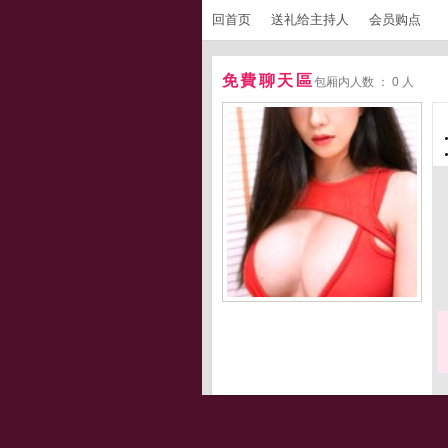
回首页
送礼给主持人
会员购点
免費聊天區
包厢内人数 ： 0 人