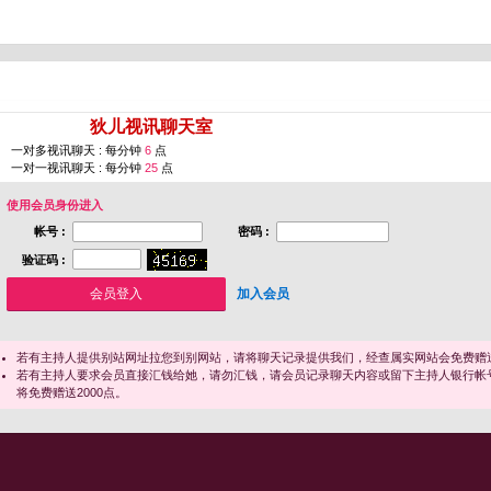
您即将进入 [
狄儿视讯聊天室
]
一对多视讯聊天 : 每分钟
6
点
一对一视讯聊天 : 每分钟
25
点
使用会员身份进入
帐号 :
密码 :
验证码 :
加入会员
若有主持人提供别站网址拉您到别网站，请将聊天记录提供我们，经查属实网站会免费赠送
若有主持人要求会员直接汇钱给她，请勿汇钱，请会员记录聊天内容或留下主持人银行帐
将免费赠送2000点。