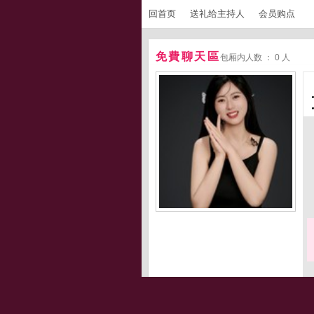
回首页
送礼给主持人
会员购点
免費聊天區
包厢内人数 ： 0 人