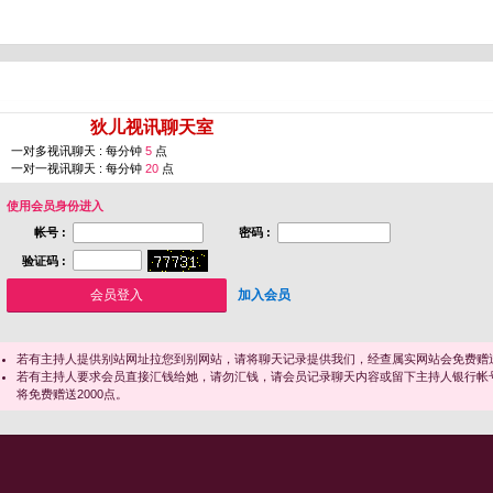
您即将进入 [
狄儿视讯聊天室
]
一对多视讯聊天 : 每分钟
5
点
一对一视讯聊天 : 每分钟
20
点
使用会员身份进入
帐号 :
密码 :
验证码 :
加入会员
若有主持人提供别站网址拉您到别网站，请将聊天记录提供我们，经查属实网站会免费赠送
若有主持人要求会员直接汇钱给她，请勿汇钱，请会员记录聊天内容或留下主持人银行帐
将免费赠送2000点。