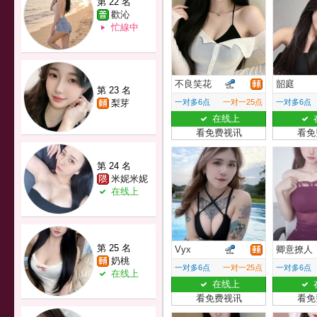
第 22 名
歡沁
忙線中
不良笑花
韶庭
第 23 名
梨芽
一对多6点
一对一25点
一对多6点
在线上
看免费视讯
看免
第 24 名
米妮米妮
在线上
第 25 名
Vyx
卿意撩人
奶桃
一对多6点
一对一25点
一对多6点
在线上
在线上
看免费视讯
看免