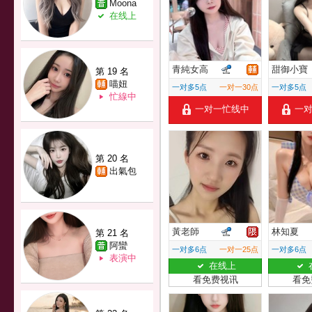
Moona
在线上
青純女高
甜御小寶
第 19 名
喵妞
一对多5点
一对一30点
一对多5点
忙線中
一对一忙线中
一
第 20 名
出氣包
黃老師
林知夏
第 21 名
阿蠻
一对多6点
一对一25点
一对多6点
表演中
在线上
看免费视讯
看免