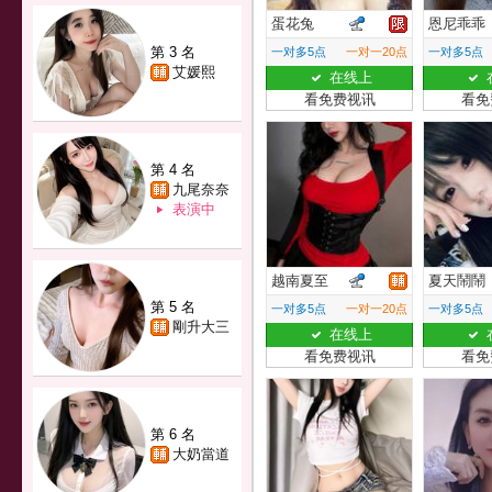
蛋花兔
恩尼乖乖
第 3 名
一对多5点
一对一20点
一对多5点
艾媛熙
在线上
看免费视讯
看免
第 4 名
九尾奈奈
表演中
越南夏至
夏天鬧鬧
第 5 名
一对多5点
一对一20点
一对多5点
剛升大三
在线上
看免费视讯
看免
第 6 名
大奶當道