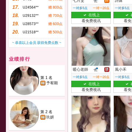
七月雯
詩露
17.
U24564**
赠 800点
一对多5点
一对一20点
一对多5点
在线上
18.
U29132**
赠 700点
看免费视讯
看免
19.
U28573**
赠 600点
20.
U21518**
赠 500点
~ 恭喜以上会员 获得免费点数 ~
业绩排行
暖心老師
風小禾
一对多5点
一对一20点
一对多5点
第 1 名
予宥期
在线上
看免费视讯
看免
第 2 名
玖妍