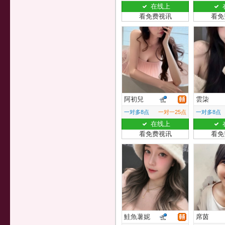
在线上
看免费视讯
看免
阿初兒
雲柒
一对多8点
一对一25点
一对多8点
在线上
看免费视讯
看免
鮭魚薯妮
席茵