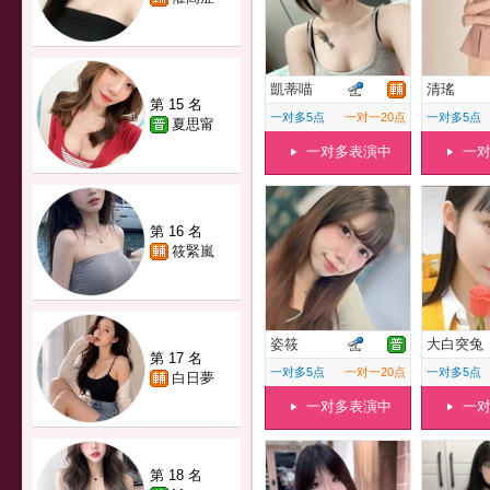
凱蒂喵
清瑤
第 15 名
一对多5点
一对一20点
一对多5点
夏思甯
一对多表演中
一
第 16 名
筱緊嵐
姿筱
大白突兔
第 17 名
一对多5点
一对一20点
一对多5点
白日夢
一对多表演中
一
第 18 名