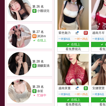
第 26 名
小饅頭兒
第 27 名
紫色魅力
越南月岑
沐沐m
一对多6点
一对一25点
一对多6点
在线上
在线上
看免费视讯
看免
第 28 名
酒釀梨渦
第 29 名
越南黃薑
安娜寶寶
余笙
一对多6点
一对一25点
一对多6点
忙線中
在线上
看免费视讯
看免