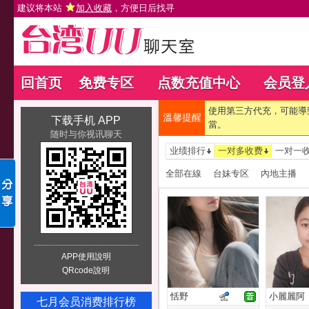
建议将本站
加入收藏
，方便日后找寻
回首页
免费专区
点数充值中心
会员登
使用第三方代充，可能導
溫馨提醒
下载手机 APP
當。
随时与你视讯聊天
业绩排行
一对多收费
一对一
全部在線
台妹专区
內地主播
APP使用說明
QRcode說明
恬野
小麗麗阿
七月会员消费排行榜