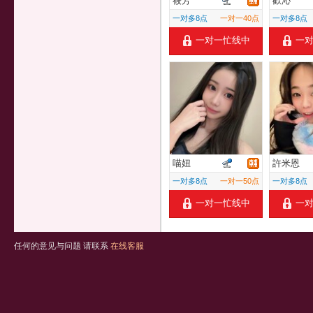
筱芳
歡沁
一对多8点
一对一40点
一对多8点
一对一忙线中
一
喵妞
許米恩
一对多8点
一对一50点
一对多8点
一对一忙线中
一
任何的意见与问题 请联系
在线客服