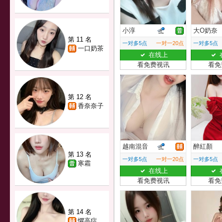
小淳
大O奶奈
第 11 名
一对多5点
一对一20点
一对多5点
一口奶茶
在线上
看免费视讯
看免
第 12 名
香奈奈子
越南混音
醉紅顏
第 13 名
一对多5点
一对一20点
一对多5点
寒霜
在线上
看免费视讯
看免
第 14 名
懼高症