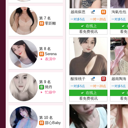
越南蘇恩
淘氣包包
第 7 名
一对多5点
一对一20点
一对多5点
零距離
在线上
看免费视讯
看免
第 8 名
Serena
表演中
酸辣桃子
越南陶海
第 9 名
一对多5点
一对一20点
一对多5点
簡丹
忙線中
在线上
看免费视讯
看免
第 10 名
甜心Baby