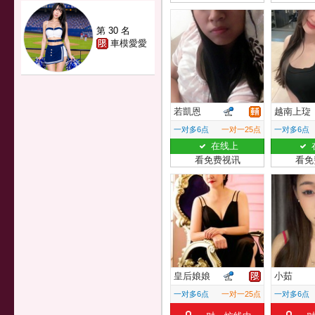
第 30 名
車模愛愛
若凱恩
越南上琁
一对多6点
一对一25点
一对多6点
在线上
看免费视讯
看免
皇后娘娘
小茹
一对多6点
一对一25点
一对多6点