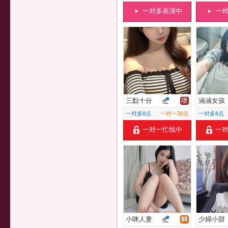
一对多表演中
一
三點十分
涵涵女孩
一对多8点
一对一30点
一对多8点
一对一忙线中
一
小咪人妻
少婦小甜