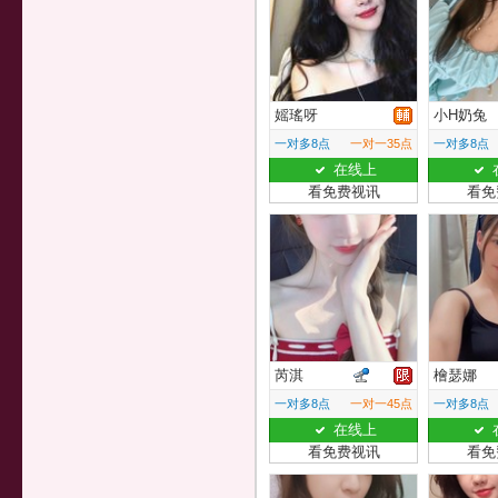
媱瑤呀
小H奶兔
一对多8点
一对一35点
一对多8点
在线上
看免费视讯
看免
芮淇
檜瑟娜
一对多8点
一对一45点
一对多8点
在线上
看免费视讯
看免